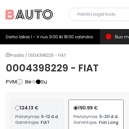
Darbo laikas I - V nuo 9:00 iki 18:00 valandos
Šiuo m
Pradžia / 0004398229 - FIAT
0004398229 - FIAT
PVM
Be
Su
124.13 €
190.99 €
Pristatymas:
5-12 d.d.
Pristatymas:
5-20 d.d.
Gamintojas:
FIAT
Gamintojas:
Fiat Long