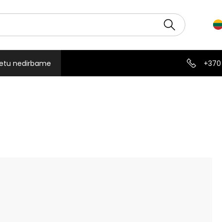
etu nedirbame
+370