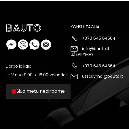
KONSULTACIJA
+370 645 64564
info@bauto.lt
UŽSAKYMAS
+370 645 64564
Darbo laikas:
I - V nuo 9:00 iki 18:00 valandos
uzsakymai@bauto.lt
Šiuo metu nedirbame