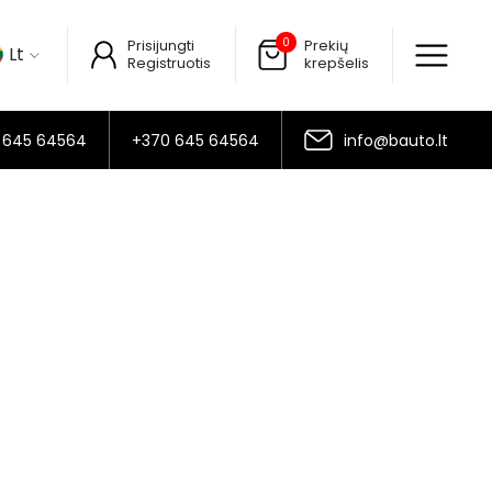
0
Prisijungti
Prekių
Lt
Registruotis
krepšelis
 645 64564
+370 645 64564
info@bauto.lt