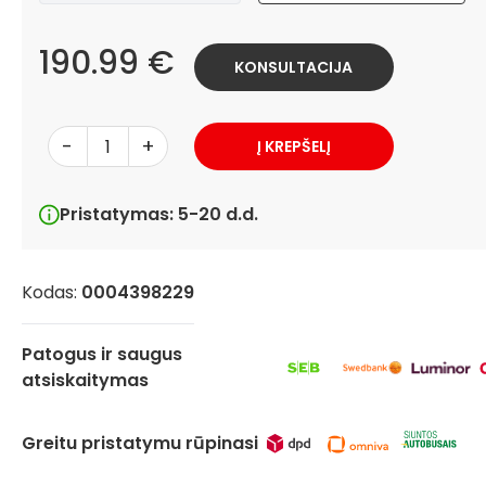
190.99 €
KONSULTACIJA
-
+
Į KREPŠELĮ
Pristatymas: 5-20 d.d.
Kodas:
0004398229
Patogus ir saugus
atsiskaitymas
Greitu pristatymu rūpinasi