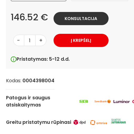
146.52 €
KONSULTACIJA
-
+
Į KREPŠELĮ
Pristatymas: 5-12 d.d.
Kodas:
0004398004
Patogus ir saugus
atsiskaitymas
Greitu pristatymu rūpinasi