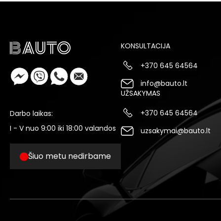
KONSULTACIJA
+370 645 64564
info@bauto.lt
UŽSAKYMAS
+370 645 64564
Darbo laikas:
I - V nuo 9:00 iki 18:00 valandos
uzsakymai@bauto.lt
Šiuo metu nedirbame