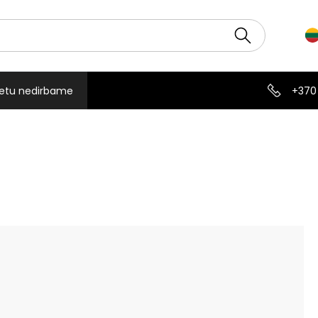
etu nedirbame
+370