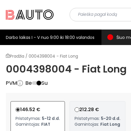
Darbo laikas I - V nuo 9:00 iki 18:00 valandos
Šiuo m
Pradžia / 0004398004 - Fiat Long
0004398004 - Fiat Long
PVM
Be
Su
146.52 €
212.28 €
Pristatymas:
5-12 d.d.
Pristatymas:
5-20 d.d.
Gamintojas:
FIAT
Gamintojas:
Fiat Long