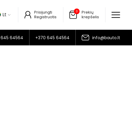
0
Prisijungti
Prekių
Lt
Registruotis
krepšelis
 645 64564
+370 645 64564
info@bauto.lt