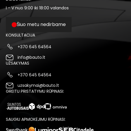
I - V nuo 9:00 iki 18:00 valandos
Šiuo metu nedirbame
KONSULTACIJA
+370 645 64564
info@bauto.lt
UŽSAKYMAS
+370 645 64564
uzsakymai@bauto.lt
GREITU PRISTATYMU RŪPINASI:
SAUGIU APMOKĖJIMU RŪPINASI: