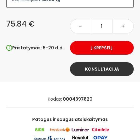
75.84 €
-
+
Pristatymas: 5-20 d.d.
Į KREPŠELĮ
KONSULTACIJA
Kodas:
0004397820
Patogus ir saugus atsiskaitymas