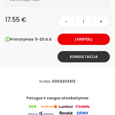
17.55 €
-
+
Pristatymas: 5-20 d.d.
Į KREPŠELĮ
KONSULTACIJA
Kodas:
0004203412
Patogus ir saugus atsiskaitymas