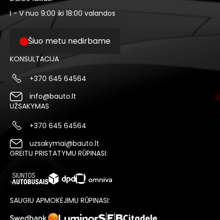
I - V nuo 9:00 iki 18:00 valandos
Šiuo metu nedirbame
KONSULTACIJA
+370 645 64564
info@bauto.lt
UŽSAKYMAS
+370 645 64564
uzsakymai@bauto.lt
GREITU PRISTATYMU RŪPINASI:
SAUGIU APMOKĖJIMU RŪPINASI: