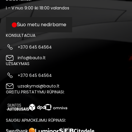
I - V nuo 9:00 iki 18:00 valandos
Šiuo metu nedirbame
KONSULTACIJA
+370 645 64564
info@bauto.lt
UŽSAKYMAS
+370 645 64564
uzsakymai@bauto.lt
GREITU PRISTATYMU RŪPINASI:
SAUGIU APMOKĖJIMU RŪPINASI: