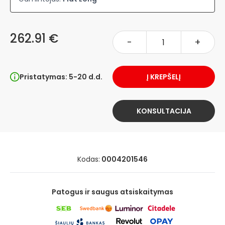
262.91 €
-
+
Pristatymas: 5-20 d.d.
Į KREPŠELĮ
KONSULTACIJA
Kodas:
0004201546
Patogus ir saugus atsiskaitymas